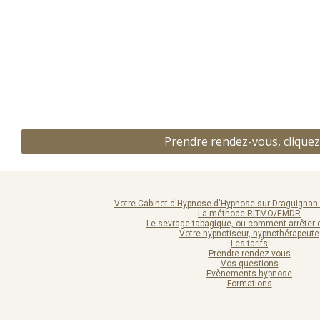
Prendre rendez-vous, cliquez 
Votre Cabinet d'Hypnose d'Hypnose sur Draguignan e
La méthode RITMO/EMDR
Le sevrage tabagique, ou comment arrêter 
Votre hypnotiseur, hypnothérapeute
Les tarifs
Prendre rendez-vous
Vos questions
Evènements hypnose
Formations