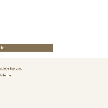
ici
t le le Thoronet
de fumer