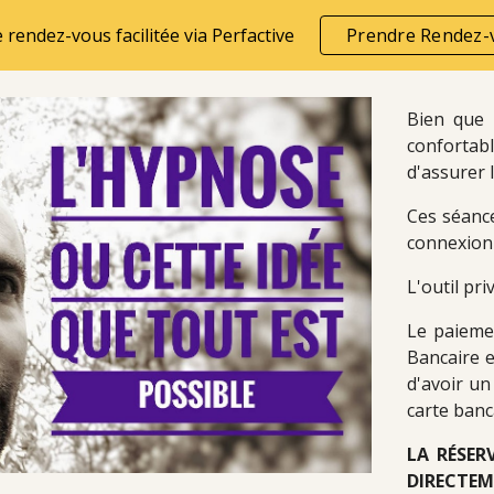
e rendez-vous facilitée via Perfactive
Prendre Rendez-
ip to main content
Skip to navigat
Bien que 
conforta
d'assurer 
Ces séance
connexion 
L'outil pri
Le paieme
Bancaire e
d'avoir un
carte banc
LA RÉSER
DIRECTEM